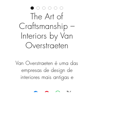
The Art of
Craftsmanship –
Interiors by Van
Overstraeten
Van Overstraeten é uma das
empresas de design de
interiores mais antigas e
exclusivas da Bélgica, fundada
em 1891 e com uma
reputação mundial por
trabalhar com os melhores
Fique a par das novidades
arquitetos, designers de
interiores e decoradores em
com a nossa newsletter!
projetos privados e públicos.