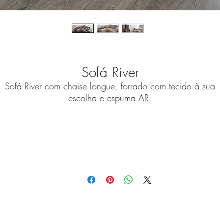
Sofá River
Sofá River com chaise longue, forrado com tecido à sua
escolha e espuma AR.
Medidas Standard (C)
2,40m
As nossas peças são customizáveis para criar a versão qu
melhor se ajuste à sua casa.