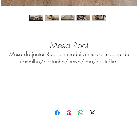
Mesa Root
Mesa de jantar Root em madeira rústica maciça de
carvalho/castanho/freixo/faia/austrália.
Medidas Standard (C x L)
2,20 x 1,00 metros
As nossas peças são customizáveis para criar a versão qu
melhor se ajuste à sua casa.