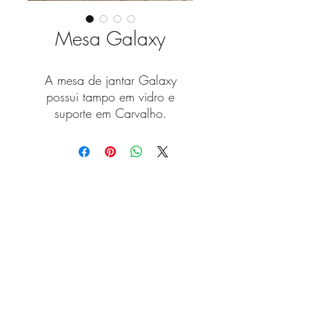
Mesa Galaxy
A mesa de jantar Galaxy
possui tampo em vidro e
suporte em Carvalho.
Medidas Standard (C x L)
2,00 x 1,00 metros
Fique a par das novidades
As nossas peças são
customizáveis para criar a
com a nossa newsletter!
versão que melhor se ajuste à
sua casa.
Enviar