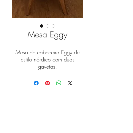
Mesa Eggy
Mesa de cabeceira Eggy de
estilo nórdico com duas
gavetas.
As nossas peças são
customizáveis para criar a
versão que melhor se ajuste à
Fique a par das novidades
sua casa.
com a nossa newsletter!