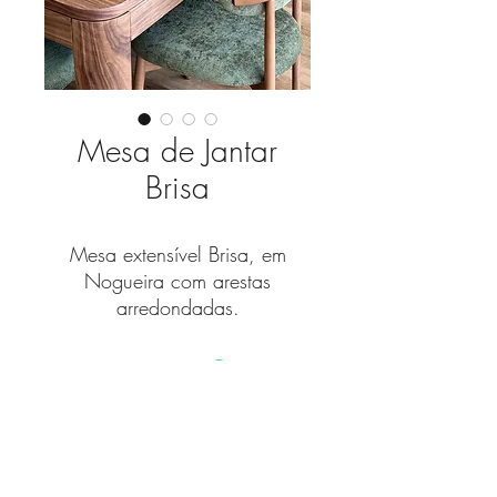
Mesa de Jantar
Brisa
Mesa extensível Brisa, em
Nogueira com arestas
arredondadas.
Medidas Standard (C x L)
2,30 x 1,10 metros (fechada)
2,90 x 1,10 metros (aberta)
Fique a par das novidades
As nossas peças são
com a nossa newsletter!
customizáveis para criar a