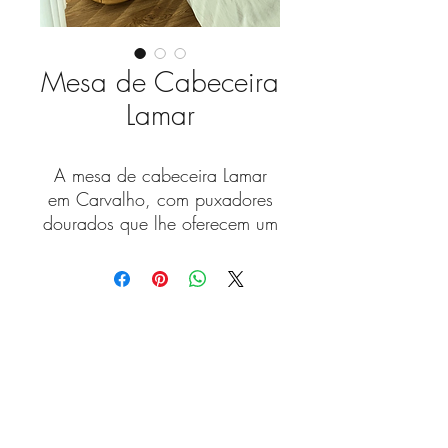
Mesa de Cabeceira
Lamar
A mesa de cabeceira Lamar
em Carvalho, com puxadores
dourados que lhe oferecem um
toque de personalidade.
Medidas Standard (D x A)
0,35 x 0,57 metros
Fique a par das novidades
As nossas peças são
com a nossa newsletter!
customizáveis para criar a
versão que melhor se ajuste à
sua casa.