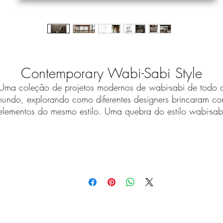
Contemporary Wabi-Sabi Style
Uma coleção de projetos modernos de wabi-sabi de todo 
undo, explorando como diferentes designers brincaram c
elementos do mesmo estilo. Uma quebra do estilo wabi-sab
radicional e uma abordagem moderna ao design, redefinin
o wabi-sabi para uma melhor referência, apreciação e
praticidade. A apresentação do livro é simples e limpa, co
áginas de transição que incorporam elementos do kusansh
aponês e uma paleta de cores geral de tons terrosos comu
o estilo wabi-sabi. Um prefácio do designer ucraniano Serg
akhno sobre como a estética japonesa do wabi-sabi inspir
a reflexão sobre o significado da vida e o levou em sua
própria jornada de design. Nos últimos anos, o minimalism