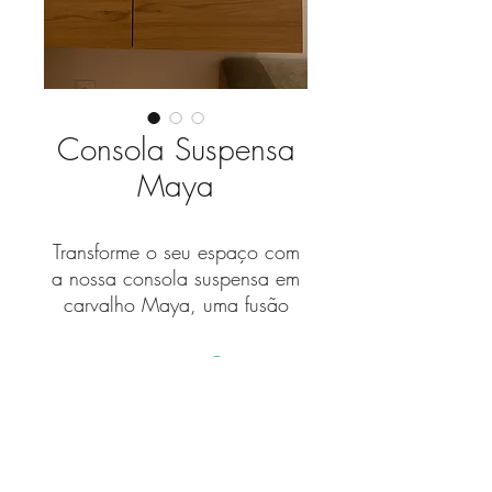
Consola Suspensa
Maya
Transforme o seu espaço com
a nossa consola suspensa em
carvalho Maya, uma fusão
entre subtileza e
funcionalidade. Feita à medida
para se adaptar ao seu estilo,
esta peça adiciona um toque
Fique a par das novidades
contemporâneo e organizado
à sua casa.
com a nossa newsletter!