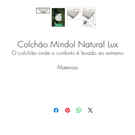
Colchão Mindol Natural Lux
O colchão onde o conforto é levado ao extremo
Materiais
Seda
javanesa - toque suave e distinto para o tecido exterio
lgodão - Material natural que permite que o corpo respire, 
mantenha fresco e hipoalergénico, com capacidades de
absorção de humidade. O algodão é leve, de toque suave
confortável e macio
 100% natural - Tem propriedades de isolamento originais 
rovavelmente o único material que nos pode manter quent
no inverno e frescos no verão. Com a sua capacidade de
absorver 1/3 do seu peso em água, consegue regular