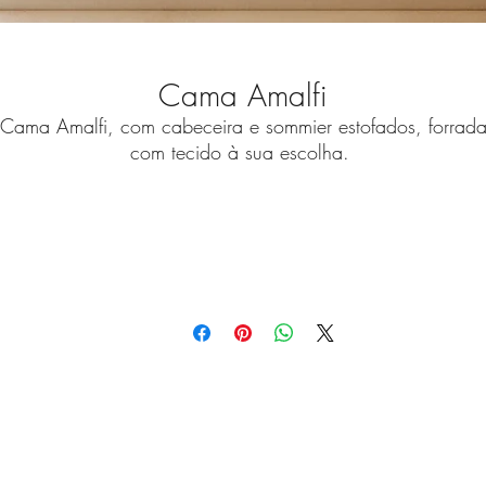
Cama Amalfi
Cama Amalfi, com cabeceira e sommier estofados, forrad
com tecido à sua escolha.
Medidas Standard (C x P x A)
Cabeceira: 3,20m
Sommier para colchão 1,60 x 2,00m
As nossas peças são customizáveis para criar a versão qu
melhor se ajuste à sua casa.