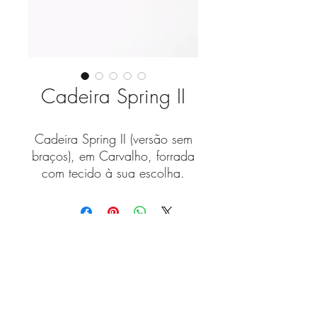
Cadeira Spring II
Cadeira Spring II (versão sem
braços), em Carvalho, forrada
com tecido à sua escolha.
As nossas peças são
customizáveis para criar a
versão que melhor se ajuste à
Fique a par das novidades
sua casa.
com a nossa newsletter!