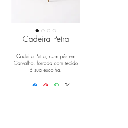
Cadeira Petra
Cadeira Petra, com pés em
Carvalho, forrada com tecido
à sua escolha.
As nossas peças são
customizáveis para criar a
versão que melhor se ajuste à
Fique a par das novidades
sua casa.
com a nossa newsletter!