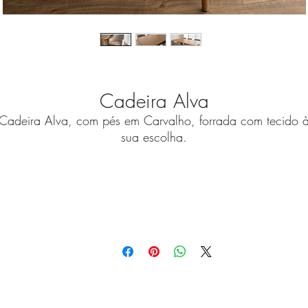
Cadeira Alva
Cadeira Alva, com pés em Carvalho, forrada com tecido 
sua escolha.
As nossas peças são customizáveis para criar a versão qu
melhor se ajuste à sua casa.