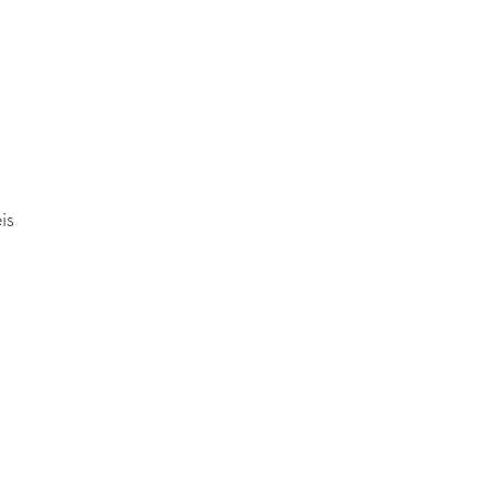
,
is
e