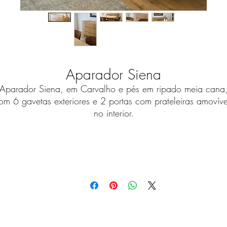
Aparador Siena
Aparador Siena, em Carvalho e pés em ripado meia cana
om 6 gavetas exteriores e 2 portas com prateleiras amovíve
no interior.
Medidas Standard (C x P x A)
2,00 x 0,45 x 0,90 metros
As nossas peças são customizáveis para criar a versão qu
melhor se ajuste à sua casa.